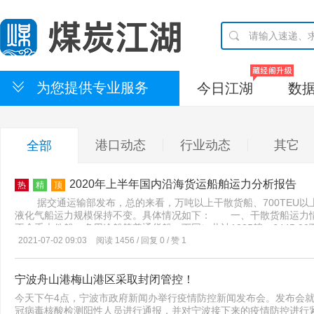
为您提供专业服务
今日江湖
数
港口动态
行业动态
其它
全部
2020年上半年国内沿海货运船舶运力分析报告
热
精
顶
据交通运输部发布，总的来看，万吨以上干散货船、700TEU以
液化气船运力规模保持不变。具体情况如下： 一、干散货船运力情况
不含重大件船、多用途船等普通货船，下同）共计1835艘、6445.90万
3.18%。2020年上半年新增沿海省际运输干散货船运力144艘、348
2021-07-02 09:03
阅读 1456 / 回复 0 / 赞 1
检验后变更了载重吨，总计核减3.00万载重吨），无强制报废船舶。
18年以上）和特检船舶（船龄28年以上）分别有233艘、27艘，占总
年6月30日，沿海省际运输集装箱船（700TEU以上，不含多用途船，下同）
宁波舟山港梅山港区采取封闭管控！
TEU，载箱量增幅2.70%。2020年上半年新增沿海省际运输集装箱船运
今天下午4点，宁波市政府新闻办举行疫情防控新闻发布会。发布会就
船舶经检验后变更了载箱量，总计核增0.06万载箱量），没有强制报
冠病毒核酸检测阳性人员进行通报，并对宁波接下来的疫情防控进行