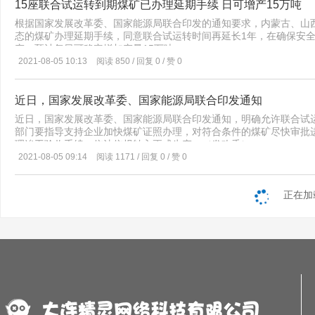
为3046.1亿千瓦时，其中省间电力直接交易808.3亿千瓦时、省间
15座联合试运转到期煤矿已办理延期手续 日可增产15万吨
盾已经有了一定的缓解。” 在业内人士看来，8月份后，受供给增
联的新冠病毒无症状感染者，主要依据如下：一是该无症状感染者发病
电力交易中心组织完成市场交易电量3232.2亿千瓦时，同比增长10.
出现，价格将迎来调整。 申银万国期货则指出，近期保供政策密
根据国家发展改革委、国家能源局联合印发的通知要求，内蒙古、山西
史，无确诊、可疑病例接触史，初步排除国内疫情关联可能。二是该
接交易2397.8亿千瓦时、发电权交易207.4亿千瓦时、抽水蓄能交易
疫情防控因素影响，近期陕西部分煤矿的生产及发运受限，在一定程
态的煤矿办理延期手续，同意联合试运转时间再延长1年，在确保安全的
扎工，8月5日-9日连续登外籍货轮作业，存在与外籍货轮人员、物
货）合计为598亿千瓦时，其中省间电力直接交易206.7亿千瓦时、省
回落，矿区产能释放逐渐形成规模，港口库存恢复至同期水平，煤价
产，预计每日可稳定增加产量15万吨。
有近距离的交集。三是与其存在接触的人员中已采集样本331份，除
家电网区域各电力交易中心累计组织完成市场交易电量12924.9亿千
力煤价格的飙涨，业内人士认为，需要反思运动式“减碳”对经济的
2021-08-05 10:13
阅读 850 / 回复 0 / 赞 0
新冠核酸检测均为阴性。根据以上三点，初步可以判断为一例境外关
千瓦时；南方电网区域各电力交易中心累计组织完成市场交易电量31
例，因此动力煤的重要性不言而喻。而此前，在运动式“减碳”叠加上
预防控制中心正在抓紧进行病毒基因组序列测定和流行病学排查，进
209.5亿千瓦时；内蒙古电力交易中心累计组织完成市场交易电量9
一直处于历史低位。 7月30日召开的中共中央政治局会议提出，要
一位梅山码头工人，请问港区是否已经做了全面的排查和管控，具体情
6月，全国电力市场中长期电力直接交易电量合计为13773.3亿千瓦时
方案，坚持全国一盘棋，纠正运动式“减碳”，先立后破，坚决遏制“
近日，国家发展改革委、国家能源局联合印发通知
集中管理措施，工作期间集中住宿、封闭管理，工作地与居住地之间
点。其中，省内电力直接交易电量合计为12965.1亿千瓦时，省间电
月至今已不断提出保供增产的相关措施，但运动式“减碳”的各项措施
会人群接触。8月4日、8日、10日均进行了例行核酸检测，其中4日
中长期电力直接交易电量的94.1%和5.9%。 6月份，全国电力市场
近日，国家发展改革委、国家能源局联合印发通知，明确允许联合试
电，这无疑不利于我国经济的可持续发展及大宗商品价格的稳定。 纠
梅东公司立即停止了生产作业，封闭港区，在政府、公安、疾控等部
占全社会用电量比重为37%，同比降低1个百分点。其中，省内电力直
部门要指导支持企业加快煤矿证照办理，对符合条件的煤矿尽快审批
展的影响，后续或将提出相应的解决措施，并在保障“减碳”的目标
人员7月28日以来的的工作和生活轨迹，对同乘班车人员、集中管理
量合计为206.7亿千瓦时，分别占全国电力市场中长期电力直接交易
理竣工验收手续，依法依规转入正式生产。（发改委）
市场行情，曾浩向21世纪经济报道记者表示，“下半年我国经济稳定
员进行了全面排查，相关人员均已落实了管控措施。同时梅东公司也
合计为10212.7亿千瓦时，占该区域全社会用电量的比重为33%；南
2021-08-05 09:14
阅读 1171 / 回复 0 / 赞 0
战，因此政策方面还需要长效的机制。我们认为，动力煤价格不会大
防疫等级。除了梅山，宁波舟山港其他港区码头在“外防输入”上采取
域全社会用电量的比重为40.6%；蒙西电网区域中长期电力直接交易电
来，集团严格按照国家和浙江省、宁波市防疫要求，严格落实各项方
注： ① 指电力交易中心组织开展的各品类交易电量总规模，分为
列有力措施：一是实施集中管理，对引航员、入境船舶相关的登轮人
交易、发电权交易、抽水蓄能交易和其他交易；省间交易电量包括省
正在加
装箱人员、进入箱体内部进行进口空箱检查维修人员等重点岗位人员
算口径统计。 ② 指符合市场准入条件的电厂和终端购电主体通过
住宿、封闭管理，工作地与居住地之间点对点转运，避免与家庭成员和
直接交易电量和省间电力直接交易（外受）电量。以交易结算口径统
1481人的集中管理。二是加强集中居住点管理，重点岗位人员集中
开来，并安排专人进行管理，禁止外出，每天进行环境消杀。三是加
用食堂、餐具，不聚集用餐，实行送餐制、分餐制，使用一次性餐具
严格把关外轮梯口和船岸作业面，岸上人员非必要不得上船，上船需
检查，不符合要求的拒绝其登轮，船员非必要不得下船，装卸人员不
施船岸单证电子化，码头与船方签署的各类业务单证中，除了个别化
油轮等外轮全部实施电子化，取消纸质单证签署和流转，避免病毒通