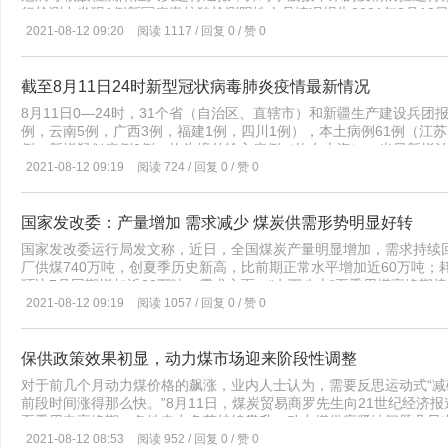
（船龄20年以上）和特检船舶（船龄29年以上）分别有35艘、3艘
行检测中发现1例新冠病毒核酸检测阳性人员情况报告2021年8月10
（一）油船。 截止2020年6月30日，沿海省际运输油船（含原油船、
检测中，发现1例新冠病毒核酸检测可疑阳性人员。基本情况如下：余
2021-08-12 09:20
阅读 1117 / 回复 0 / 赞 0
载重吨，较2019年底减少32艘，吨位增加14.11万载重吨，增幅1.3
街道白峰村蒋岙自然村，工作场所为宁波舟山港梅东集装箱码头有限
吨，提前退出运输市场56艘、28.18万载重吨，强制报废船舶运力3艘
冠病毒核酸检测，8月8日检测结果为阴性；8月10日再次例行核酸检测
老旧船舶（船龄12年以上）和特检船舶（船龄26年以上）分别有439
上采用单采单检，8月11日5时30分，检测结果余某新冠病毒核酸阳
截至8月11日24时新型冠状病毒肺炎疫情最新情况
截止2020年6月30日，沿海省际运输化学品船（含油品、化学品两用船，
集中闭环管理，居住于梅山港区金创工业园区宿舍。分别于2021年1月
3.19万载重吨，降幅2.80%。2020年上半年新增沿海省际运输化学
8月11日0—24时，31个省（自治区、直辖市）和新疆生产建设兵团
苗。目前，余某在定点医院隔离医学观察。市、区相关部门按照预案
没有强制报废船舶。 沿海省际运输化学品船平均船龄10.86年，其
例，云南5例，广西3例，福建1例，四川1例），本土病例61例（江苏
人员14天内活动轨迹、人员接触情况，深入调查感染源、传播链。经
143艘、1艘，占总艘数的50.53%和0.35%。 （三）液化气船。
例；新增疑似病例2例，均为境外输入病例（均在上海）。当日新增治愈
史。2021年7月27日至8月5日，居住于白峰街道白峰村蒋岙自然村
载重吨，较2019年底数据无变化。 沿海省际运输液化气船平均船龄
前一日持平。境外输入现有确诊病例718例（其中重症病例13例），现
2021-08-12 09:19
阅读 724 / 回复 0 / 赞 0
月6日至8月10日，一直在梅山港区集中封闭作业，期间未外出。目
上）分别有30艘、4艘，占总艘数的41.10%和5.48%。
例，无死亡病例。截至8月11日24时，据31个省（自治区、直辖市）
第一时间经120负压救护车闭环转运至定点医院隔离医学观察；流行
例），累计治愈出院病例87689例，累计死亡病例4636例，累计报
行病学调查，初步判定密切接触者245人；对港区已采取封闭管控，
1138795人，尚在医学观察的密切接触者49264人。31个省（
国家发改委：产量增加 需求减少 煤炭供需形势明显好转
样本331份，除1份为不合格标本需重采外，其余均为阴性。根据流
外输入27例，本土11例（湖北10例，浙江1例）；当日转为确诊病例
蒋岙自然村、梅山港区金创工业园宿舍定为封闭区；白峰街道白峰村
国家发改委运行局发文称，近日，全国煤炭产量明显增加，需求持续回
在医学观察的无症状感染者511例（境外输入395例）。累计收到港澳
定为封控区；白峰街道和梅山街道的其余区域定为风险周边区域，落
厂供煤740万吨，创夏季历史新高，比前期正常水平增加近60万吨；
院11731例，死亡212例），澳门特别行政区63例（出院57例），台
政府的统一指挥下，切实采取从严从紧从实措施，坚决防止疫情扩散蔓
环比7月同期增加近80万吨。需求方面，“七下八上”夏季用煤高峰
家卫生委官网）
群全面精准排查、不留死角、不留漏洞，确保防控体系缜密、闭环推
续释放，产量还将继续增加，煤炭供需形势将进一步好转。
2021-08-12 09:19
阅读 1057 / 回复 0 / 赞 0
疫情发展需要，做好扩大核酸检测范围的各项准备工作。02持续抓好
防反弹”从严从紧、群防群控措施，严格落实入境人员、国内中高风
理、核酸检测措施，加强进口冷链食品、快递物流等监测，做好重点
保供政策效果初显，动力煤市场迎来阶段性调整
港口、码头、车站、集中隔离点、核酸检测点、建筑工地以及农贸市场、
对于前几个月动力煤价格的飙涨，业内人士认为，需要反思运动式“
施，坚决排查消除各类风险隐患。03持续推进疫苗接种工作。截至8月10
前段时间涨得那么快。”8月11日，煤炭贸易商罗先生向21世纪经
万剂次。目前，全区单日接种能力最高达2.58万剂次。下一步，我
夏季用电高峰期，各地电力负荷持续攀升，动力煤供应紧缺问题凸
工作，确保实现规范接种、高效接种、应接尽接。04持续做好个人防
应，平抑煤价，国家部委近期频频出手，密集出台了一系列举措。在
2021-08-12 08:53
阅读 952 / 回复 0 / 赞 0
离、做好个人卫生，减少聚集性活动、减少非必要外出。广大市民要