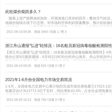
格回调。 受访专家指出，未来一段时间，一系列调控措施将陆续
咳、咽痛等症状，请佩戴医用口罩按规定要求，及时前往发热门诊就
间。 多管齐下“保供稳价” 罗先生在煤炭贸易行业摸爬滚打了多
委市政府的领导下，按照“外防输入、内防反弹”的要求，重点做好以
份以后，煤炭价格一直在涨，有段时间是一天一个价，甚至有钱也拿
此轮煤价能跌多久？
是扎实做好涉疫在甬人员排查管控。7月22日晚至8月11日，我市先
足。“我们都是要求客户先付款再发货，客户如果不同意，我们也没
人员名单。在市防办的领导下，市卫生健康委会同市公安局，组织各
随着上游产能释放的加快，环渤海港口库存的回升；叠加天气转凉
场供需进一步失衡。“煤炭都让电厂和水泥厂买走了，我们这样的贸
向，严格做好在甬相关人员的追踪排查、隔离管控、核酸检测等工作
地煤价陆续出现下行态势。对市场利空和利好因素叠加，预计此轮煤价
布的2021年上半年煤炭经济运行情况通报显示，今年上半年，煤炭价格
好协查管控工作。截止8月11日12:00，在应核查的9227名在甬涉
100元/吨。 1.煤炭需求保持增长态势。上半年，火电累计发电同
元/吨，同比上涨274元/吨。 汾渭能源价格中心主任曾浩向21世
管控或离开本省3554人，前往省内其他市968人，本市已管控3969
增长态势。受用电负荷超预期增长、西部缺煤少水等因素影响，南方
2021-08-10 09:36
阅读 1660 / 回复 1 / 赞 3
区间在500元-800元，而近几个月价格波动区间已经到了800-11
阴性。二是加强国内中高风险地区来（返）甬人员核酸检测工作。在落
新高；南方电网统调负荷年内已6次创新高。随着疫情的逐步控制，
行新闻发布会上，国家能源局发展规划司司长李福龙介绍，今年上半
发《关于开展省外来甬返甬重点人员核酸检测的通告》，对国内中高
炭价格维持上涨的态势，最新发布的印尼8月动力煤参考价为130.99美
2019年同期增长8.1%。其中，发电、建材用煤持续较快增长，分别
来（返）甬人员（已按规定纳入管控的人员除外），无法提供48小时
了73％。目前，全世界都缺煤，澳洲煤被叫停之后，我国进口煤以
浙江舟山通报“弘进”轮情况：16名船员新冠病毒核酸检测阳
对于动力煤价格的飙升，煤炭行业资深人士师秋明认为，主要原因是
到我市核酸检测综合服务点免费接受一次核酸检测。并要求7月26日-
印尼煤调入数量增幅非常有限。 3.尽管增供稳价密集出台，增加
增，而市场供应却无法跟上，阶段性的供需错配，导致动力煤价格过
【浙江舟山通报“弘进”轮情况：16名船员新冠病毒核酸检测阳性】#
辖市为所在区县）来（返）甬人员，在8月11日前到核酸检测综合服
查；叠加疫情反复，造成封路、影响销售等问题也困扰着供应端。目
期保持稳定，国家部委近期频频出手，打出了一套政策组合拳。 7月
组办公室9日最新通报，8月9日21时30分经舟山海关、舟山市疾控中
地疫情防控工作针对武汉某项目建筑工地发生聚集性疫情后，我市高
需求，合理组织生产和销售；以前的盲目生产，造成市场供大于求，
知》，要求加快推进煤炭优质产能释放。各产煤地区要指导煤炭生产
轮共有20名船员在船，13名出现发热症状。“弘进”轮7月30日从菲
外来务工人员的健康排查工作，要求严格落实进出工地人员实名制管理
库存偏低。今年除了春节期间，电厂被动垒库；以及三、四月份机组
点产煤地区要带头落实增产增供责任，加快释放优质产能。 此后
注。8月9日，舟山市启动紧急救援程序，有关部门开始组织相关人员
2021-08-10 09:26
阅读 925 / 回复 0 / 赞 2
行程码查验和核酸检测，新入职员工需持48小时内核酸检测阴性证明
势。而针对煤炭需求增加、煤价偏高的实际情况，电厂采取低库存策略
司联合印发通知，鼓励符合条件的煤矿核增生产能力，对煤矿产能核增实
健委副主任徐方明此前接受采访时表示，核酸检测报告出来以后，相
无异常情况下方可入职，入职后要加强教育培训，做好个人防护，并
问题，煤价确实不会大涨，但因为刚性拉运一直存在，煤价也不可
的煤矿，不需要提前落实产能置换指标，可采用承诺的方式进行产能
和管控工作。
作要求。03强化疫情防控督查整改根据市防控办的统一部署下，8月5
陆续将手中煤炭抛出后；受煤价倒挂影响，后续发运积极性下降。而
同时，内蒙古自治区、陕西省和黑龙江省等产煤大省也相继召开煤炭
2021年1-6月份全国电力市场交易简况
康委、市市场监管局、市商务局和市外办等6部门分别组织6个暗访组
库，港口煤价就会止跌。值得注意的是，电厂不买贵的，是因为有长
多斯市38处前期因用地手续不全停产的露天煤矿批复了用地手续，涉及
防控工作进行了专项暗访检查，重点检查了我市交通枢纽、集中医学
订单少，需要补充部分市场煤；这些行业在夏季过后，开足马力生产
1-6月，全国各电力交易中心累计组织完成市场交易电量①17023.1
久用地已按程序上报，总产能约1.2亿吨/年。这部分煤矿永久用地
管仓、药店、农贸市场、宾馆酒店、社区等重点场所和单位，对部分
电量②合计为13773.3亿千瓦时，同比增长43.4%，占全社会用电
系列保供稳价政策组合拳的影响下，8月以来的煤炭产量明显增加。鄂
现场通报并立即督促整改。04全面推进新冠病毒疫苗接种截至2021
心组织完成市场交易电量3232.2亿千瓦时，同比增长10.9%。其中
区煤矿开工率已经由7月份的70%恢复到72%以上。 CCTD中国
苗1352.99万剂次，其中：18岁及以上人群完成第一剂次接种788.5
增长7.8%，占全社会用电量比重为37%，同比降低1个百分点。
2021-08-05 10:13
阅读 760 / 回复 0 / 赞 0
明显增加，单日产量最高达209万吨/天，远高于7月同期水平，基
程接种率分别为98.27%和67.05%。另外，自8月1日起，根据省里
计组织完成市场交易电量17023.1亿千瓦时，同比增长41.6%。省
台，港口、产地煤炭市场均出现明显走弱。数据显示，港口各品种价格环比
的接种工作，截至8月10日，我市已完成目标人群接种87912剂次
12965.1亿千瓦时、发电权交易913亿千瓦时、抽水蓄能交易49.
跌。 对于动力煤市场的走势，曾浩向21世纪经济报道记者分析，
例无症状感染的可能感染来源是什么？易波答：根据目前流行病学调