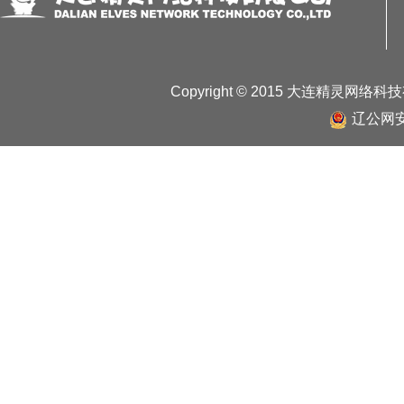
至8月10日，全集团职工共接种疫苗35424人，接种率达97.4%。
员、进出口拆装箱作业人员、指导员等一线工作人员疫苗接种率均达到
次进行核酸检测。下步，集团将按照省市政府统一指挥部署，迅速做
等人员排查和核酸检测、人员隔离、港区安全管控工作，全力以赴确
哪些防疫措施？张南芬答：针对当前严峻复杂的疫情形势，我们将在
赴做好疫情防控工作,坚决阻止疫情在我市扩散蔓延,进一步从严从紧
Copyright © 2015 大连精灵网络
群众生命安全和身体健康。第一，从严从紧抓好点上疫情处置工作。
明确病毒型别，做精做细流调溯源工作，全面排查可能的接触人员，
辽公网安备
核酸检测到位，做到应查尽查、应检尽检，快速阻断疫情传播。二是
格做好定期新冠病毒核酸检测，施行中医药预防性服药。继续加强集
外溢。三是加强风险区域管理。对划定的封闭区、封控区和风险周边
心理疏导及健康服务，同时加强人文关怀，做好风险区域内居民的生
情况和疫情变化形势，视情扩大社区人群核酸筛查范围。第二，从严
海港口岸疫情防控措施，坚持“人”“物”同防，强化每一个流程、每一
角、无盲区、无漏洞。国际和国内航班、船舶等作业场所工作人员固
岗位培训，规范个人防护操作，严格落实疫苗接种、核酸检测、健康
完善全员核酸检测工作方案，严格落实一线口岸工作人员每2天一次核
检测的要求。航空口岸严格落实“两集中”“四指定”“四固定”要求，
格化排查管理。严格落实省防控办《关于进一步加强新冠肺炎风险人
安部门、卫生健康、大数据、通信管理等相关部门组成的区域协查管
险人群管控工作的闭环。守好基层“小门”，强化社区对重点人员的主
甬返甬人员进行信息登记摸排、日常健康监测，对所有宾馆酒店、民
中高风险地区来甬返甬人员脱管漏管。来甬返甬人员被确定为密接、
工作和生活人员由其所在单位、社区（村）督促开展7天自我管理，
四，从严从紧抓好人员聚集场所管理。严格落实公共场所防控措施，