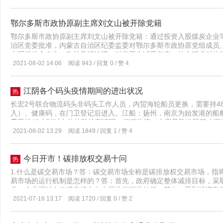
阴性。二是加强国内中高风险地区来（返）甬人员核酸检测工作。在落
强管理，有效配置，合理使用，确保经费发挥出最大作用。要推动重
发《关于开展省外来甬返甬重点人员核酸检测的通告》，对国内中高
指导，围绕煤焦主业，挖掘企业安全生产过程中存在的共性难题、安
来（返）甬人员（已按规定纳入管控的人员除外），无法提供48小时
攻关。要促进科技成果有效转化，推广应用先进适用技术，制定措施
鄂尔多斯市政协原副主席刘文山被开除党籍
到我市核酸检测综合服务点免费接受一次核酸检测。并要求7月26日-
展。会议通过专业组评审、项目答辩、总评审组审议等程序，确定了2
鄂尔多斯市政协原副主席刘文山被开除党籍：通过投资入股煤炭企业
辖市为所在区县）来（返）甬人员，在8月11日前到核酸检测综合服
治区党委批准，内蒙古自治区纪委监委对鄂尔多斯市政协原党组成员
地疫情防控工作针对武汉某项目建筑工地发生聚集性疫情后，我市高
山理想信念丧失，政治意识淡漠，对党不忠诚不老实，处心积虑对抗
外来务工人员的健康排查工作，要求严格落实进出工地人员实名制管理
部选拔任用中为他人谋取利益；收受可能影响公正执行公务的礼品、
2021-08-02 14:06
阅读 943 / 回复 0 / 赞 4
行程码查验和核酸检测，新入职员工需持48小时内核酸检测阴性证明
益；不正确履行职责，对煤矿资源未予评估即转让，造成国有资产损
无异常情况下方可入职，入职后要加强教育培训，做好个人防护，并
务上的便利或职权、地位形成的便利条件在职务调整晋升、工程项目
作要求。03强化疫情防控督查整改根据市防控办的统一部署下，8月5
党的政治纪律、组织纪律、廉洁纪律、工作纪律和国家法律法规，构
江阴各个码头疫情期间的进出状况
康委、市市场监管局、市商务局和市外办等6部门分别组织6个暗访组
热
理。依据《中国共产党纪律处分条例》《中华人民共和国监察法》《
防控工作进行了专项暗访检查，重点检查了我市交通枢纽、集中医学
长宏2号联合物流码头非码头工作人员，内贸海轮船员更换，需要持4
纪委常委会会议审议并报内蒙古自治区党委批准，决定给予刘文山开
管仓、药店、农贸市场、宾馆酒店、社区等重点场所和单位，对部分
入）、健康码，在门卫登记后进入。江船：扬州，南京为始发港的船舶
得；将其涉嫌犯罪问题移送检察机关依法审查起诉，所涉财物随案移
现场通报并立即督促整改。04全面推进新冠病毒疫苗接种截至2021
需要持48小时以内的核酸检测证明、行程轨迹（中高风险地区禁止更
苗1352.99万剂次，其中：18岁及以上人群完成第一剂次接种788.5
资，人员不让上下，但带着核酸证明，疫苗证明，办理手续还是能进
2021-08-02 13:29
阅读 1849 / 回复 1 / 赞 4
程接种率分别为98.27%和67.05%。另外，自8月1日起，根据省里
来人员都要带着核酸检测中粮南京，扬州的不能进码头，其他地方的
的接种工作，截至8月10日，我市已完成目标人群接种87912剂次
兴澄不是中高风险地区过来的，持核酸检测证明可以进码头船也是同
例无症状感染的可能感染来源是什么？易波答：根据目前流行病学调
下
今日开市！碳排放权交易十问
热
联的新冠病毒无症状感染者，主要依据如下：一是该无症状感染者发病
1.什么是碳交易市场？答：碳交易市场全称是碳排放权交易市场，指
史，无确诊、可疑病例接触史，初步排除国内疫情关联可能。二是该
易市场的运行机制是怎样的？答：首先，政府确定整体减排目标，采
扎工，8月5日-9日连续登外籍货轮作业，存在与外籍货轮人员、物
业，企业可以在二级市场自由交易这些碳排放权。其次，受到经济激
有近距离的交集。三是与其存在接触的人员中已采集样本331份，除
卖给减排成本相对较高的企业并获取额外收益。减排成本较高的企业则
2021-07-16 13:17
阅读 1720 / 回复 0 / 赞 2
新冠核酸检测均为阴性。根据以上三点，初步可以判断为一例境外关
历程？答：从2011年10月以来，在北京、天津、上海、重庆、湖北
预防控制中心正在抓紧进行病毒基因组序列测定和流行病学排查，进
年7月15日，全国碳交易市场正式上线交易。4.全国碳交易市场架构
一位梅山码头工人，请问港区是否已经做了全面的排查和管控，具体情