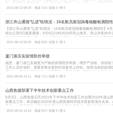
人员14天内活动轨迹、人员接触情况，深入调查感染源、传播链。经
例；新增疑似病例2例，均为境外输入病例（均在上海）。当日新增治愈
史。2021年7月27日至8月5日，居住于白峰街道白峰村蒋岙自然村
前一日持平。境外输入现有确诊病例718例（其中重症病例13例），现
2021-08-12 09:19
阅读 724 / 回复 0 / 赞 0
月6日至8月10日，一直在梅山港区集中封闭作业，期间未外出。目
例，无死亡病例。截至8月11日24时，据31个省（自治区、直辖市）
第一时间经120负压救护车闭环转运至定点医院隔离医学观察；流行
例），累计治愈出院病例87689例，累计死亡病例4636例，累计报
行病学调查，初步判定密切接触者245人；对港区已采取封闭管控，
1138795人，尚在医学观察的密切接触者49264人。31个省（
浙江舟山通报“弘进”轮情况：16名船员新冠病毒核酸检测阳
样本331份，除1份为不合格标本需重采外，其余均为阴性。根据流
外输入27例，本土11例（湖北10例，浙江1例）；当日转为确诊病例
蒋岙自然村、梅山港区金创工业园宿舍定为封闭区；白峰街道白峰村
【浙江舟山通报“弘进”轮情况：16名船员新冠病毒核酸检测阳性】#
在医学观察的无症状感染者511例（境外输入395例）。累计收到港澳
定为封控区；白峰街道和梅山街道的其余区域定为风险周边区域，落
组办公室9日最新通报，8月9日21时30分经舟山海关、舟山市疾控中
院11731例，死亡212例），澳门特别行政区63例（出院57例），台
政府的统一指挥下，切实采取从严从紧从实措施，坚决防止疫情扩散蔓
轮共有20名船员在船，13名出现发热症状。“弘进”轮7月30日从菲
家卫生委官网）
群全面精准排查、不留死角、不留漏洞，确保防控体系缜密、闭环推
注。8月9日，舟山市启动紧急救援程序，有关部门开始组织相关人员
2021-08-10 09:26
阅读 925 / 回复 0 / 赞 2
疫情发展需要，做好扩大核酸检测范围的各项准备工作。02持续抓好
健委副主任徐方明此前接受采访时表示，核酸检测报告出来以后，相
防反弹”从严从紧、群防群控措施，严格落实入境人员、国内中高风
和管控工作。
理、核酸检测措施，加强进口冷链食品、快递物流等监测，做好重点
厦门港压实疫情防控举措
港口、码头、车站、集中隔离点、核酸检测点、建筑工地以及农贸市场、
据悉，厦门港已实施更为严格的疫情防控举措，维护产业链、供应链“
施，坚决排查消除各类风险隐患。03持续推进疫苗接种工作。截至8月10
工作人员作业时，需要穿着全套防护设备登上外轮。按照当前的疫情
万剂次。目前，全区单日接种能力最高达2.58万剂次。下一步，我
通知》，要求包括引航站、外贸码头、船舶代理、理货在内的相关企
工作，确保实现规范接种、高效接种、应接尽接。04持续做好个人防
后按照7天集中隔离、7天居家隔离的要求做好闭环（引航专班模式标
2021-08-04 14:11
阅读 712 / 回复 0 / 赞 0
离、做好个人卫生，减少聚集性活动、减少非必要外出。广大市民要
住，人员固定、场所固定、设备固定、休息区固定）。其他防疫举措包
咳、咽痛等症状，请佩戴医用口罩按规定要求，及时前往发热门诊就
苗接种、重点施工项目封闭管理、重点防控船舶作业“非必要不登轮”
委市政府的领导下，按照“外防输入、内防反弹”的要求，重点做好以
码头，厦门国有资本运营有限公司所属轮渡、邮轮中心码头均已落实
山西焦煤部署下半年技术创新重点工作
是扎实做好涉疫在甬人员排查管控。7月22日晚至8月11日，我市先
中封闭管理场所的设置和生活保障工作，同时开展防控宣传，严防疫
人员名单。在市防办的领导下，市卫生健康委会同市公安局，组织各
8月2日，山西焦煤召开2021年下半年技术创新工作会暨2020年
组建7个工作组，派出24个督导组、出动人员120人次，对各单位
向，严格做好在甬相关人员的追踪排查、隔离管控、核酸检测等工作
新重点工作，审议确定2020年度山西焦煤科学技术奖获奖项目名单
肺炎疫情发生以来，厦门港聚焦“六稳”“六保”，始终保持本地“零感染
好协查管控工作。截止8月11日12:00，在应核查的9227名在甬涉
要进一步贯彻落实山西焦煤关于技术创新各项要求，充分认识技术创
年创下历史最好成绩。
管控或离开本省3554人，前往省内其他市968人，本市已管控3969
划，以安全、高效、低碳、清洁的未来发展需求，从“双碳” 技术、
2021-08-04 14:10
阅读 637 / 回复 0 / 赞 0