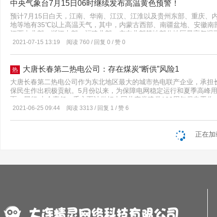
统建设，湖北武汉负责登记结算系统建设。5.参与者是谁？答：电力
中央气象台7月15日06时继续发布高温黄色预警！
集中管理措施，工作期间集中住宿、封闭管理，工作地与居住地之间
计2225家，约占全国碳排放总量的40%，首个履约周期截至2021年
会人群接触。8月4日、8日、10日均进行了例行核酸检测，其中4日
预计7月15日白天，江南、华南、江汉、江淮以及贵州东部、重庆、
材、有色、钢铁、石化、化工、造纸、航空等高排放行业将有望纳入。
梅东公司立即停止了生产作业，封闭港区，在政府、公安、疾控等部
地等地有35℃以上高温天气，其中，内蒙古西部、南疆盆地、安徽南
投资者暂时还不能参与全国碳交易市场。8.交易方式有哪些？答：碳
人员7月28日以来的的工作和生活轨迹，对同乘班车人员、集中管理
江西中北部、浙江中部、福建北部、广东北部等地部分地区最高气温可
单向竞价或者其他符合规定的方式，协议转让包括挂牌协议交易和大宗
员进行了全面排查，相关人员均已落实了管控措施。同时梅东公司也
2021-07-15 13:19
阅读 760 / 回复 0 / 赞 0
协议方式，单笔买卖最大申报数量应当小于10万吨二氧化碳当量，成
防疫等级。除了梅山，宁波舟山港其他港区码头在“外防输入”上采取
式，单笔买卖最小申报数量应当不小于10万吨二氧化碳当量，成交价格
来，集团严格按照国家和浙江省、宁波市防疫要求，严格落实各项方
候？答：除法定节假日及交易机构公告的休市日外，采取挂牌协议方式的交易时
列有力措施：一是实施集中管理，对引航员、入境船舶相关的登轮人
大唐长春第二热电公司：存在煤炭“断供”风险1
热
协议方式的交易时段为每周一至周五13:00至15:00。采取单向竞
装箱人员、进入箱体内部进行进口空箱检查维修人员等重点岗位人员
住宿、封闭管理，工作地与居住地之间点对点转运，避免与家庭成员和
大唐长春第二热电公司作为东北地区最大的城市热电联产企业，承担长
1481人的集中管理。二是加强集中居住点管理，重点岗位人员集中
保民生作出积极贡献。5月份以来，为保障电网稳定运行和夏季高峰
开来，并安排专人进行管理，禁止外出，每天进行环境消杀。三是加
面，履行 央企责任，千方百计做好中国共产党建党100周年保电工
用食堂、餐具，不聚集用餐，实行送餐制、分餐制，使用一次性餐具
因素叠加影响，该公司主要煤源地区产能下降导致长协煤供应大幅减量
2021-06-25 09:44
阅读 3313 / 回复 1 / 赞 6
严格把关外轮梯口和船岸作业面，岸上人员非必要不得上船，上船需
艰难。此外，为确保电网稳定运行和夏季高峰用电，阶段性加大开机
检查，不符合要求的拒绝其登轮，船员非必要不得下船，装卸人员不
建厂以来煤炭供应最大挑战。面对严峻的保电形势，该公司克服资金
施船岸单证电子化，码头与船方签署的各类业务单证中，除了个别化
历史新高，该公司在发电边际利润严重为负的情况下，为确保长春市
正在加
油轮等外轮全部实施电子化，取消纸质单证签署和流转，避免病毒通
《燃料保障专项方案》，成立应急领导小组，多渠道寻找煤源；派驻
至8月10日，全集团职工共接种疫苗35424人，接种率达97.4%。
输单位的沟通联系，多方寻求政策支持。科学调配燃煤采购、接卸、调
员、进出口拆装箱作业人员、指导员等一线工作人员疫苗接种率均达到
益严峻，随着开机方式进一步加大，该公司将面临更加艰难的煤炭采购
次进行核酸检测。下步，集团将按照省市政府统一指挥部署，迅速做
将加大煤炭采购管控力度，根据 发电量计划、结合运输和煤炭市场
等人员排查和核酸检测、人员隔离、港区安全管控工作，全力以赴确
提高燃料库存，力保完成长春市区电力供应和采暖季供热任务。
哪些防疫措施？张南芬答：针对当前严峻复杂的疫情形势，我们将在
赴做好疫情防控工作,坚决阻止疫情在我市扩散蔓延,进一步从严从紧
群众生命安全和身体健康。第一，从严从紧抓好点上疫情处置工作。
明确病毒型别，做精做细流调溯源工作，全面排查可能的接触人员，