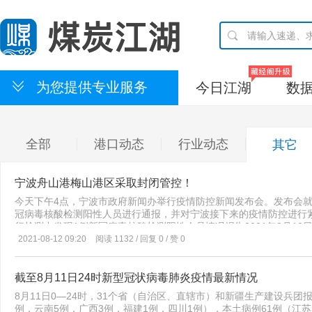
为您提供专业服务
今日江湖
数
全部
港口动态
行业动态
其它
宁波舟山港梅山港区采取封闭管控！
今天下午4点，宁波市政府新闻办举行疫情防控新闻发布会。发布会就
冠病毒核酸检测阳性人员进行通报，并对宁波接下来的疫情防控进行
行检测中发现1例新冠病毒核酸检测阳性人员情况报告2021年8月10
检测中，发现1例新冠病毒核酸检测可疑阳性人员。基本情况如下：余
2021-08-12 09:20
阅读 1132 / 回复 0 / 赞 0
街道白峰村蒋岙自然村，工作场所为宁波舟山港梅东集装箱码头有限
冠病毒核酸检测，8月8日检测结果为阴性；8月10日再次例行核酸检测
上采用单采单检，8月11日5时30分，检测结果余某新冠病毒核酸阳
截至8月11日24时新型冠状病毒肺炎疫情最新情况
集中闭环管理，居住于梅山港区金创工业园区宿舍。分别于2021年1月
8月11日0—24时，31个省（自治区、直辖市）和新疆生产建设兵团
苗。目前，余某在定点医院隔离医学观察。市、区相关部门按照预案
例，云南5例，广西3例，福建1例，四川1例），本土病例61例（江苏