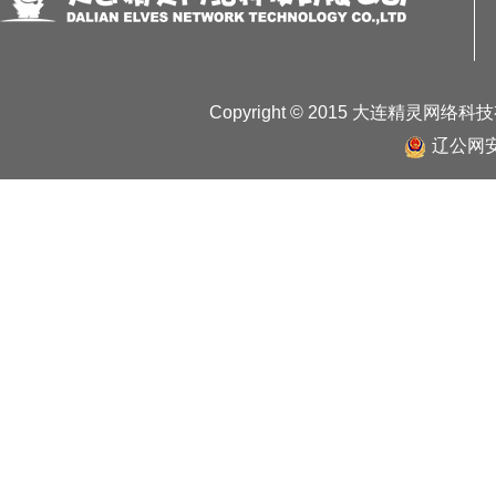
核酸检测到位，做到应查尽查、应检尽检，快速阻断疫情传播。二是
格做好定期新冠病毒核酸检测，施行中医药预防性服药。继续加强集
外溢。三是加强风险区域管理。对划定的封闭区、封控区和风险周边
心理疏导及健康服务，同时加强人文关怀，做好风险区域内居民的生
情况和疫情变化形势，视情扩大社区人群核酸筛查范围。第二，从严
海港口岸疫情防控措施，坚持“人”“物”同防，强化每一个流程、每一
Copyright © 2015 大连精灵网络
角、无盲区、无漏洞。国际和国内航班、船舶等作业场所工作人员固
辽公网安备
岗位培训，规范个人防护操作，严格落实疫苗接种、核酸检测、健康
完善全员核酸检测工作方案，严格落实一线口岸工作人员每2天一次核
检测的要求。航空口岸严格落实“两集中”“四指定”“四固定”要求，
格化排查管理。严格落实省防控办《关于进一步加强新冠肺炎风险人
安部门、卫生健康、大数据、通信管理等相关部门组成的区域协查管
险人群管控工作的闭环。守好基层“小门”，强化社区对重点人员的主
甬返甬人员进行信息登记摸排、日常健康监测，对所有宾馆酒店、民
中高风险地区来甬返甬人员脱管漏管。来甬返甬人员被确定为密接、
工作和生活人员由其所在单位、社区（村）督促开展7天自我管理，
四，从严从紧抓好人员聚集场所管理。严格落实公共场所防控措施，
风险。商场超市、农贸市场、酒店宾馆、民宿、餐饮服务、旅游会展
车站、客运码头、火车站、地铁站等交通枢纽，严格落实测温、亮码
保持社交距离、减少人员集聚等防疫规定。严格落实落细养老院、福
防控措施。旅游景区坚持限流、预约、错峰等措施，控制接待规模，景
暂停聚集性室内表演活动。影剧院、娱乐场所、网吧、图书馆、美术
数的75％。宗教活动和民间信仰活动场所内参加活动的人数不超过场
将房、桌游室等室内密闭休闲场所。非必要不举办各类大型聚集性活
并按照谁举办谁负责的原则，制定疫情防控工作方案，严格控制人数