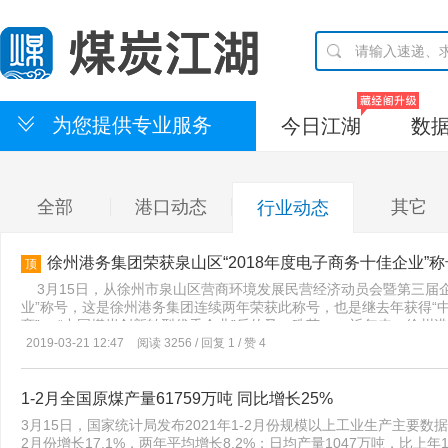
为您提供专业服务
今日江湖
数
全部
港口动态
其它
行业动态
徐州港务集团荣获泉山区“2018年度电子商务十佳企业”称
顶
3月15日，从徐州市泉山区营商环境发展民营经济动员会暨第三届企
业”称号，这是徐州港务集团连续两年荣获此称号，也是继去年获得“
商”、 “中国煤炭创新转型优秀企业”后的又一殊荣。 近年来，徐州
网”，重点围绕徐州港开展线上线下相结合的业务，为客户提供互联网
2019-03-21 12:47
阅读 3256 / 回复 1 / 赞 4
现营收6.67亿元，销售货物70.2万吨，平台累计注册会员4786人，
了较好的大数据基础。 期间，组织开展的“第一期动力煤期货现期结
位的大力支持，来自华东煤网40多家会员单位的近百人参加了此次培
1-2月全国原煤产量61759万吨 同比增长25%
入的交流与研讨，取得了很好的效果。 年中，华东煤网自营专区“港
3月15日，国家统计局发布2021年1-2月份规模以上工业生产主要数据，
25.2万吨 ，完成交易5.2万吨，实现营收4633万元，商城系统
2月份增长17.1%，两年平均增长8.2%；日均产量1047万吨，比上