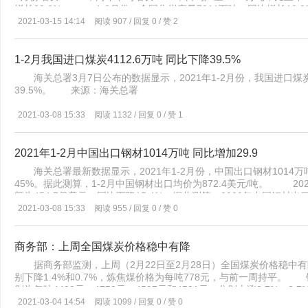
煤网重要的线上营销渠道。 在无车无船承运业务方面，港达公司自
增长23.6%。 1-2月份，全国焦炭产量7911万吨，同比增长10.3
主、船主的一致认可。现已进入推广安装阶段，成功安装了多套监控
源：中国煤炭市场网
2021-03-15 14:14
阅读 907 / 回复 0 / 赞 2
展提供了安全保障。
1-2月我国进口煤炭4112.6万吨 同比下降39.5%
海关总署3月7日公布的数据显示，2021年1-2月份，我国进口煤炭411
39.5%。 来源：海关总署
2021-03-08 15:33
阅读 1132 / 回复 0 / 赞 1
2021年1-2月中国出口钢材1014万吨 同比增加29.9
海关总署最新数据显示，2021年1-2月份，中国出口钢材1014万
45%。据此测算，1-2月中国钢材出口均价为872.4美元/吨。 20
额为454.7亿美元，同比下降15.4%。据此测算，2020年中国钢材出
2021-03-08 15:33
阅读 955 / 回复 0 / 赞 0
商务部：上周全国煤炭价格稳中有降
据商务部监测，上周（2月22日至2月28日）全国煤炭价格稳中有降
别下降1.4%和0.7%，炼焦煤价格为每吨778元，与前一周持平
别为每吨4490元、4753元、4597元和4591元，分别上涨2.7%、2.
2021-03-04 14:54
阅读 1099 / 回复 0 / 赞 0