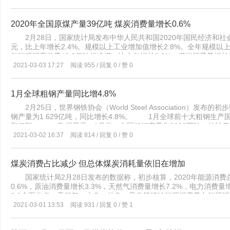
2020年全国原煤产量39亿吨 煤炭消费量增长0.6%
2月28日，国家统计局发布中华人民共和国2020年国民经济和社
元，比上年增长2.4%。规模以上工业增加值增长2.8%。全年规模以
年能源消费总量49.8亿吨标准煤，比上年增长2.2%。煤炭消费量增长
增长3.1%。煤炭消费量占能源消费总量的56.8%，比上年下降0.
2021-03-03 17:27
阅读 955 / 回复 0 / 赞 0
的24.3%，上升1.0个百分点。重点耗能工业企业单位电石综合能耗下
单位电解铝综合能耗下降1.0%，每千瓦时火力发电标准煤耗下降0.
产安全事故共死亡27412人。工矿商贸企业就业人员10万人生产安全事
1月全球粗钢产量同比增4.8%
0.059人，下降28.9%。道路交通事故万车死亡人数1.66人，下降7
2月25日，世界钢铁协会（World Steel Association）
钢产量为1.629亿吨，同比增长4.8%。 1月全球前十大粗钢生
和伊朗。 数据显示，1月份，中国粗钢产量为9020万吨（估计值），
本粗钢产量为790万吨，同比下降3.9%；美国粗钢产量为690万吨
2021-03-02 16:37
阅读 814 / 回复 0 / 赞 0
同比增长6.5%；韩国粗钢产量为600万吨，同比增长4.9%；土耳其
吨，同比增长6%；巴西粗钢产量为300万吨，同比增长10.8%；伊朗
煤炭消费占比减少 但总体煤炭消耗量依旧在增加
国家统计局2月28日发布的数据称，初步核算，2020年能源消费总
0.6%，原油消费量增长3.3%，天然气消费量增长7.2%，电力消费
0.9个百分点；天然气、水电、核电、风电等清洁能源消费量占能源消
为全球最大的煤炭消费国和温室气体排放国，中国的煤炭消费量20
2021-03-01 13:53
阅读 931 / 回复 0 / 赞 1
用量的不断增加，帮助降低了煤炭消费的份额，从过去10年的约68%和一
顶。 随着创纪录的工业产出和数十家燃煤电厂的建成，煤炭消费