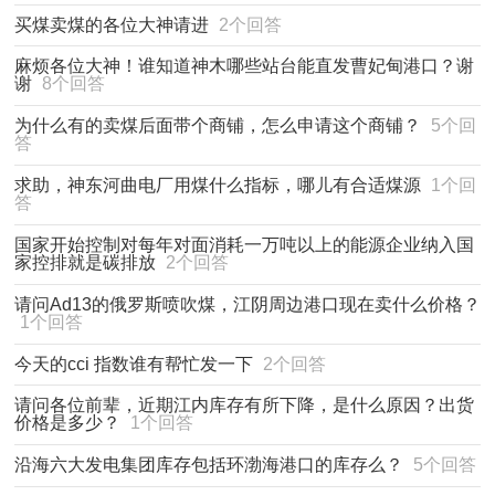
买煤卖煤的各位大神请进
2个回答
麻烦各位大神！谁知道神木哪些站台能直发曹妃甸港口？谢
谢
8个回答
为什么有的卖煤后面带个商铺，怎么申请这个商铺？
5个回
答
求助，神东河曲电厂用煤什么指标，哪儿有合适煤源
1个回
答
国家开始控制对每年对面消耗一万吨以上的能源企业纳入国
家控排就是碳排放
2个回答
请问Ad13的俄罗斯喷吹煤，江阴周边港口现在卖什么价格？
1个回答
今天的cci 指数谁有帮忙发一下
2个回答
请问各位前辈，近期江内库存有所下降，是什么原因？出货
价格是多少？
1个回答
沿海六大发电集团库存包括环渤海港口的库存么？
5个回答