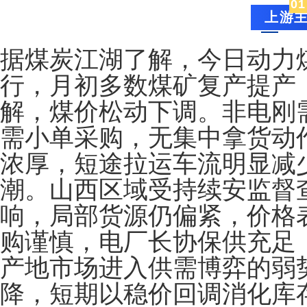
0
1
上游
据煤炭江湖了解，今日动力
行，月初多数煤矿复产提产
解，煤价松动下调。非电刚
需小单采购，无集中拿货动
浓厚，短途拉运车流明显减
潮。山西区域受持续安监督
响，局部货源仍偏紧，价格
购谨慎，电厂长协保供充足
产地市场进入供需博弈的弱
降，短期以稳价回调消化库